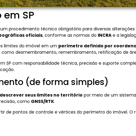
o em SP
um procedimento técnico obrigatório para diversas alterações 
ográficas oficiais
, conforme as normas do
INCRA
e a legisla
os limites do imóvel em um
perímetro definido por coorden
sos como desmembramento, remembramento, retificação de área 
em SP com responsabilidade técnica, precisão e suporte comp
icação.
mento (de forma simples)
 descrever seus limites no território
por meio de um sistema 
precisão, como
GNSS/RTK
.
ir de pontos de controle e vértices do perímetro do imóvel. O