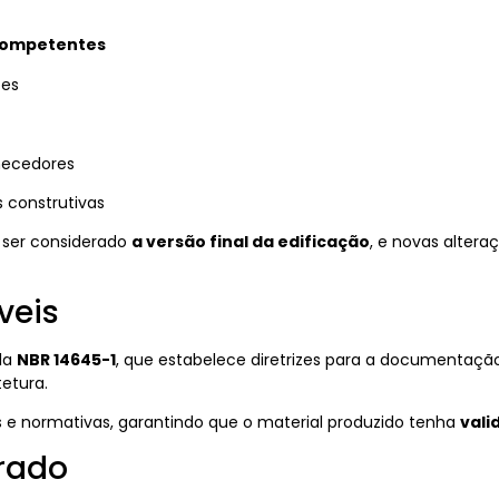
competentes
ões
rnecedores
s construtivas
a ser considerado
a versão final da edificação
, e novas alter
veis
ela
NBR 14645-1
, que estabelece diretrizes para a documentaçã
etura.
s e normativas, garantindo que o material produzido tenha
vali
orado