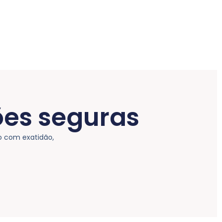
ões seguras
o com exatidão,