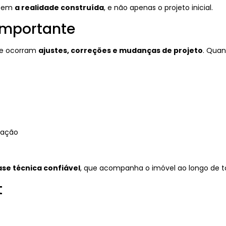
etem
a realidade construída
, e não apenas o projeto inicial.
 importante
ue ocorram
ajustes, correções e mudanças de projeto
. Quan
bação
se técnica confiável
, que acompanha o imóvel ao longo de tod
t