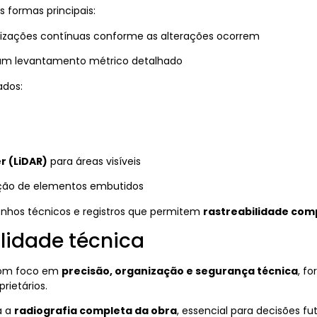
s formas principais:
lizações contínuas conforme as alterações ocorrem
 um levantamento métrico detalhado
ados:
r (LiDAR)
para áreas visíveis
ção de elementos embutidos
nhos técnicos e registros que permitem
rastreabilidade com
lidade técnica
 com foco em
precisão, organização e segurança técnica
, f
rietários.
a a
radiografia completa da obra
, essencial para decisões f