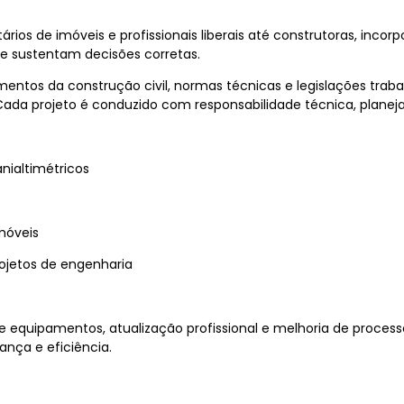
os de imóveis e profissionais liberais até construtoras, inco
 sustentam decisões corretas.
entos da construção civil, normas técnicas e legislações trab
 Cada projeto é conduzido com responsabilidade técnica, plane
nialtimétricos
móveis
rojetos de engenharia
quipamentos, atualização profissional e melhoria de process
nça e eficiência.