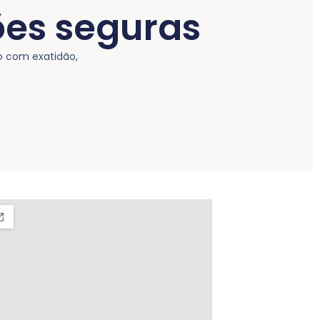
ões seguras
o com exatidão,